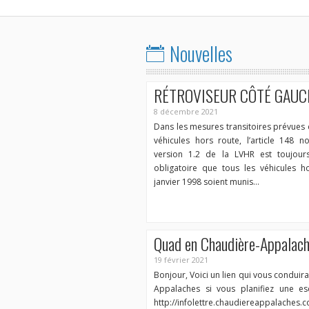
Nouvelles
RÉTROVISEUR CÔTÉ GAUC
8 décembre 2021
Dans les mesures transitoires prévues d
véhicules hors route, l’article 148 n
version 1.2 de la LVHR est toujours
obligatoire que tous les véhicules h
janvier 1998 soient munis…
Quad en Chaudière-Appalac
19 février 2021
Bonjour, Voici un lien qui vous conduir
Appalaches si vous planifiez une es
http://infolettre.chaudiereappalaches